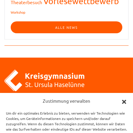
Vorlesewettbewerb
Theaterbesuch
Workshop
ALLE NEWS
Zustimmung verwalten
Kreisgymnasium St. Ursula
Klosterstraße 1
Um dir ein optimales Erlebnis zu bieten, verwenden wir Technologien wie
49740 Haselünne
Cookies, um Geräteinformationen zu speichern und/oder darauf
zuzugreifen. Wenn du diesen Technologien zustimmst, können wir Daten
wie das Surfverhalten oder eindeutige IDs auf dieser Website verarbeiten.
Öffnungszeiten des Sekretariats: