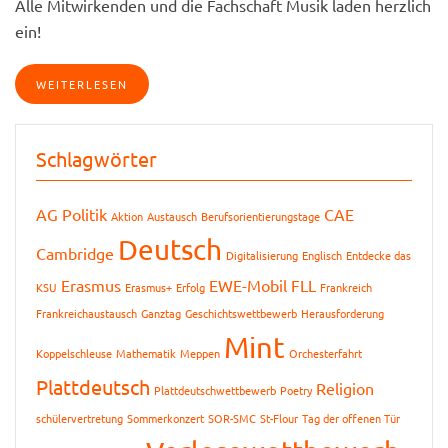
Alle Mitwirkenden und die Fachschaft Musik laden herzlich
ein!
WEITERLESEN
Schlagwörter
AG Politik
CAE
Aktion
Austausch
Berufsorientierungstage
Deutsch
Cambridge
Digitalisierung
Englisch
Entdecke das
Erasmus
EWE-Mobil
FLL
KSU
Erasmus+
Erfolg
Frankreich
Frankreichaustausch
Ganztag
Geschichtswettbewerb
Herausforderung
Mint
Koppelschleuse
Mathematik
Meppen
Orchesterfahrt
Plattdeutsch
Religion
Plattdeutschwettbewerb
Poetry
schülervertretung
Sommerkonzert
SOR-SMC
St-Flour
Tag der offenen Tür