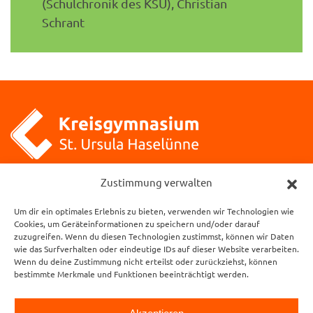
(Schulchronik des KSU), Christian
Schrant
Zustimmung verwalten
Kreisgymnasium St. Ursula
Klosterstraße 1
Um dir ein optimales Erlebnis zu bieten, verwenden wir Technologien wie
49740 Haselünne
Cookies, um Geräteinformationen zu speichern und/oder darauf
zuzugreifen. Wenn du diesen Technologien zustimmst, können wir Daten
wie das Surfverhalten oder eindeutige IDs auf dieser Website verarbeiten.
Öffnungszeiten des Sekretariats:
Wenn du deine Zustimmung nicht erteilst oder zurückziehst, können
Mo. – Do.: 7.15 Uhr – 15.00 Uhr
bestimmte Merkmale und Funktionen beeinträchtigt werden.
Fr.: 7.30 Uhr – 13.30 Uhr