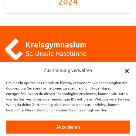
2024
Zustimmung verwalten
Kreisgymnasium St. Ursula
Klosterstraße 1
Um dir ein optimales Erlebnis zu bieten, verwenden wir Technologien wie
49740 Haselünne
Cookies, um Geräteinformationen zu speichern und/oder darauf
zuzugreifen. Wenn du diesen Technologien zustimmst, können wir Daten
wie das Surfverhalten oder eindeutige IDs auf dieser Website verarbeiten.
Öffnungszeiten des Sekretariats:
Wenn du deine Zustimmung nicht erteilst oder zurückziehst, können
Mo. – Do.: 7.15 Uhr – 15.00 Uhr
bestimmte Merkmale und Funktionen beeinträchtigt werden.
Fr.: 7.30 Uhr – 13.30 Uhr
Akzeptieren
Tel.:
05961-9189940