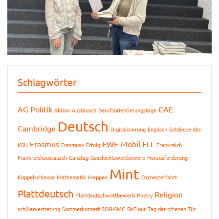
Schlagwörter
AG Politik
CAE
Aktion
Austausch
Berufsorientierungstage
Deutsch
Cambridge
Digitalisierung
Englisch
Entdecke das
Erasmus
EWE-Mobil
FLL
KSU
Erasmus+
Erfolg
Frankreich
Frankreichaustausch
Ganztag
Geschichtswettbewerb
Herausforderung
Mint
Koppelschleuse
Mathematik
Meppen
Orchesterfahrt
Plattdeutsch
Religion
Plattdeutschwettbewerb
Poetry
schülervertretung
Sommerkonzert
SOR-SMC
St-Flour
Tag der offenen Tür