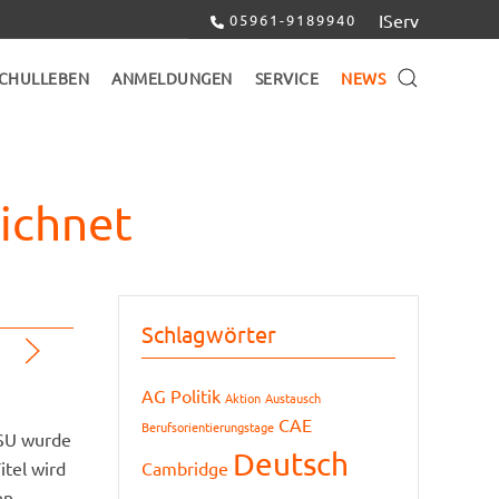
IServ
05961-9189940
CHULLEBEN
ANMELDUNGEN
SERVICE
NEWS
eichnet
Schlagwörter
AG Politik
Aktion
Austausch
CAE
Berufsorientierungstage
KSU wurde
Deutsch
itel wird
Cambridge
en