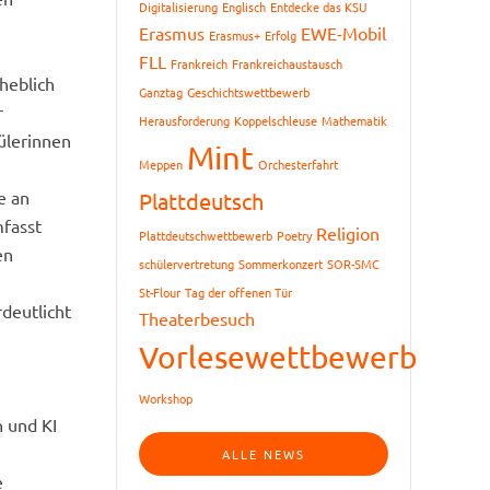
Digitalisierung
Englisch
Entdecke das KSU
Erasmus
EWE-Mobil
Erasmus+
Erfolg
FLL
Frankreich
Frankreichaustausch
heblich
Ganztag
Geschichtswettbewerb
r
Herausforderung
Koppelschleuse
Mathematik
ülerinnen
Mint
Meppen
Orchesterfahrt
e an
Plattdeutsch
mfasst
Religion
Plattdeutschwettbewerb
Poetry
en
schülervertretung
Sommerkonzert
SOR-SMC
St-Flour
Tag der offenen Tür
deutlicht
Theaterbesuch
Vorlesewettbewerb
Workshop
n und KI
ALLE NEWS
e