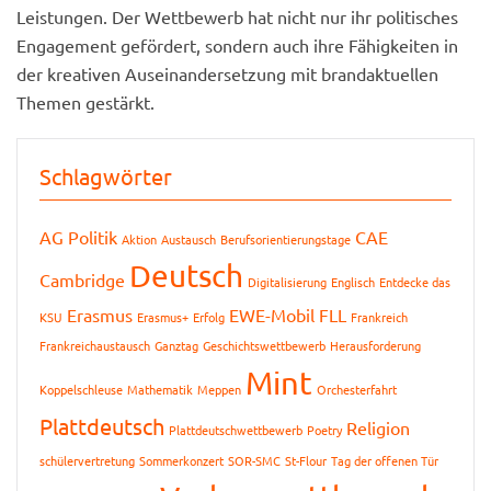
Leistungen. Der Wettbewerb hat nicht nur ihr politisches
Engagement gefördert, sondern auch ihre Fähigkeiten in
der kreativen Auseinandersetzung mit brandaktuellen
Themen gestärkt.
Schlagwörter
AG Politik
CAE
Aktion
Austausch
Berufsorientierungstage
Deutsch
Cambridge
Digitalisierung
Englisch
Entdecke das
Erasmus
EWE-Mobil
FLL
KSU
Erasmus+
Erfolg
Frankreich
Frankreichaustausch
Ganztag
Geschichtswettbewerb
Herausforderung
Mint
Koppelschleuse
Mathematik
Meppen
Orchesterfahrt
Plattdeutsch
Religion
Plattdeutschwettbewerb
Poetry
schülervertretung
Sommerkonzert
SOR-SMC
St-Flour
Tag der offenen Tür