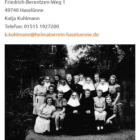
Friedrich-Berentzen-Weg 1
49740 Haselünne
Katja Kuhlmann
Telefon: 01515 1927200
k.kuhlmann@heimatverein-haseluenne.de