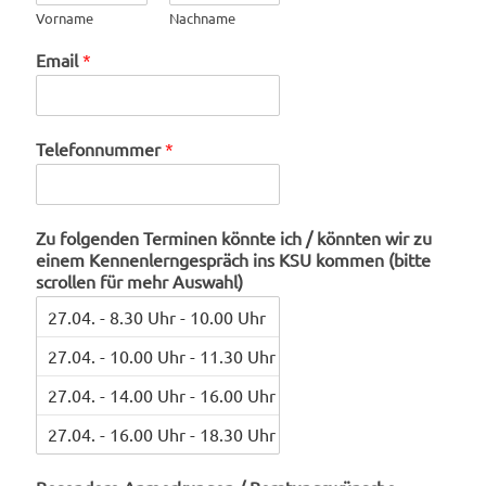
Vorname
Nachname
Email
*
w
Telefonnummer
*
i
r
N
a
Zu folgenden Terminen könnte ich / könnten wir zu
m
einem Kennenlerngespräch ins KSU kommen (bitte
e
scrollen für mehr Auswahl)
/